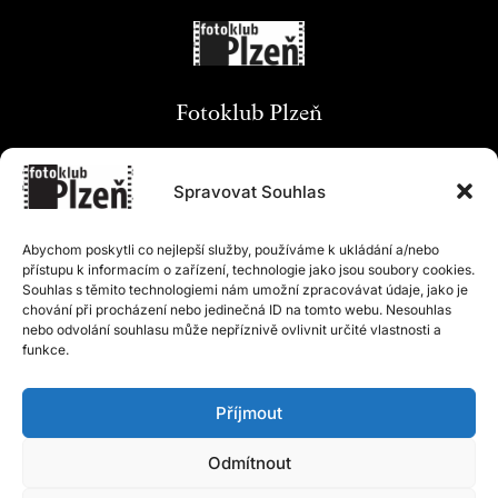
Fotoklub Plzeň
Spravovat Souhlas
Komunita fotografů z Plzně a okolí.
Abychom poskytli co nejlepší služby, používáme k ukládání a/nebo
Pravidelné schůzky, společné akce, výstavy a
přístupu k informacím o zařízení, technologie jako jsou soubory cookies.
vlastní ateliér Orlík.
Souhlas s těmito technologiemi nám umožní zpracovávat údaje, jako je
chování při procházení nebo jedinečná ID na tomto webu. Nesouhlas
nebo odvolání souhlasu může nepříznivě ovlivnit určité vlastnosti a
funkce.
Příjmout
Odmítnout