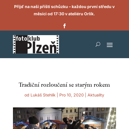
Přijď na naši příští schůzku – každou první středu v
měsíci od 17:30 v ateliéru Orlík.
Tradiční rozloučení se starým rokem
od
Lukáš Stehlík
|
Pro 10, 2020
|
Aktuality