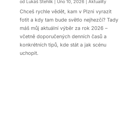
od
Lukáš Stehlík
|
Úno 10, 2026
|
Aktuality
Chceš rychle vědět, kam v Plzni vyrazit
fotit a kdy tam bude světlo nejhezčí? Tady
máš můj aktuální výběr za rok 2026 –
včetně doporučených denních časů a
konkrétních tipů, kde stát a jak scénu
uchopit.