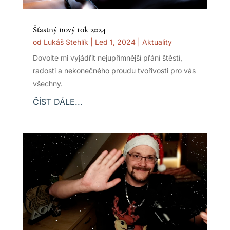
Šťastný nový rok 2024
od
Lukáš Stehlík
|
Led 1, 2024
|
Aktuality
Dovolte mi vyjádřit nejupřímnější přání štěstí,
radosti a nekonečného proudu tvořivosti pro vás
všechny.
ČÍST DÁLE...