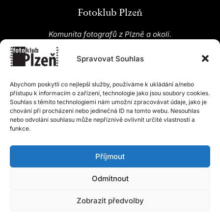
Fotoklub Plzeň
Komunita fotografů z Plzně a okolí.
Pravidelné schůzky, společné akce, výstavy a
Spravovat Souhlas
vlastní ateliér Orlík.
Abychom poskytli co nejlepší služby, používáme k ukládání a/nebo
přístupu k informacím o zařízení, technologie jako jsou soubory cookies.
Souhlas s těmito technologiemi nám umožní zpracovávat údaje, jako je
chování při procházení nebo jedinečná ID na tomto webu. Nesouhlas
nebo odvolání souhlasu může nepříznivě ovlivnit určité vlastnosti a
funkce.
Příjmout
Copyright © 2026 Lukáš Stehlík. Všechna práva
vyhrazena.
Odmítnout
Zobrazit předvolby