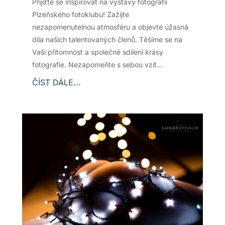
Přijďte se inspirovat na výstavy fotografií
Plzeňského fotoklubu! Zažijte
nezapomenutelnou atmosféru a objevte úžasná
díla našich talentovaných členů. Těšíme se na
Vaši přítomnost a společné sdílení krásy
fotografie. Nezapomeňte s sebou vzít…
ČÍST DÁLE...