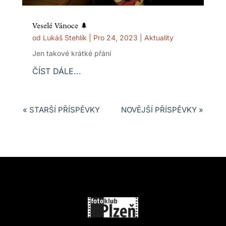
Veselé Vánoce 🌲
od
Lukáš Stehlík
|
Pro 24, 2023
|
Aktuality
Jen takové krátké přání
ČÍST DÁLE...
« STARŠÍ PŘÍSPĚVKY
NOVĚJŠÍ PŘÍSPĚVKY »