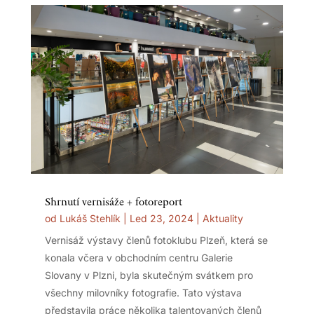
Shrnutí vernisáže + fotoreport
od
Lukáš Stehlík
|
Led 23, 2024
|
Aktuality
Vernisáž výstavy členů fotoklubu Plzeň, která se
konala včera v obchodním centru Galerie
Slovany v Plzni, byla skutečným svátkem pro
všechny milovníky fotografie. Tato výstava
představila práce několika talentovaných členů