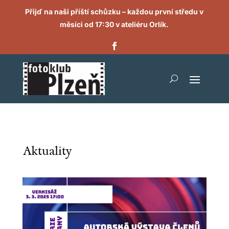
Přijď na naši příští schůzku – každou první středu v
měsíci od 17:30 v ateliéru Orlík.
Aktuality