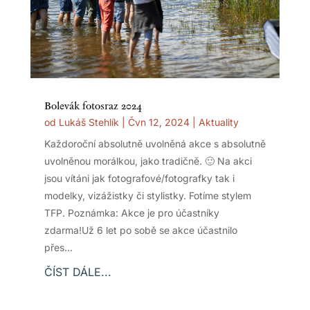
Bolevák fotosraz 2024
od
Lukáš Stehlík
|
Čvn 12, 2024
|
Aktuality
Každoroční absolutně uvolněná akce s absolutně
uvolněnou morálkou, jako tradičně. 🙂 Na akci
jsou vítáni jak fotografové/fotografky tak i
modelky, vizážistky či stylistky. Fotíme stylem
TFP. Poznámka: Akce je pro účastníky
zdarma!Už 6 let po sobě se akce účastnilo
přes...
ČÍST DÁLE...